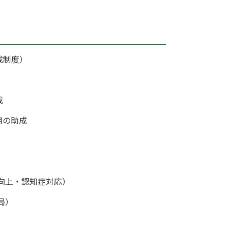
成制度）
成
用の助成
向上・認知症対応）
局）