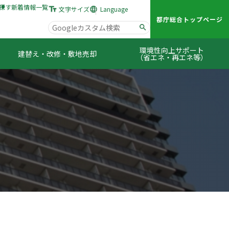
探す
新着情報一覧
文字サイズ
Language
都庁総合トップページ
Google
カ
環境性向上サポート
建替え・改修・敷地売却
ス
（省エネ・再エネ等）
タ
ム
検
索