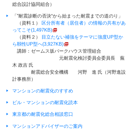
総合設計協同組合）
「”耐震診断の否決“から始まった耐震までの道のり」
（資料１）
区分所有者（居住者）の情報の共有があ
ってこそ(1,497KB)
（資料２）
目立たない補強をテーマに強度UP型か
ら靱性UP型へ(3,927KB)
講師：ゼームス坂パークハウス管理組合
元耐震化検討委員会委員長 蕪
木 政吉 氏
耐震総合安全機構 河野 進 氏（河野進設
計事務所）
マンションの耐震化のすすめ
ビル・マンションの耐震化読本
東京都の耐震化総合相談窓口
マンションアドバイザーのご案内