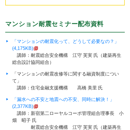
マンション耐震セミナー配布資料
「マンションの耐震化って、どうして必要なの？」
(4,175KB)
講師：耐震総合安全機構 江守 芙実 氏（建築再生
総合設計協同組合）
「マンションの耐震改修等に関する融資制度につい
て」
講師：住宅金融支援機構 高橋 美里 氏
「漏水への不安と地震への不安、同時に解決！」
(2,377KB)
講師：新宿第二ローヤルコーポ管理組合理事長 小
畑 昭子 氏
耐震総合安全機構 江守 芙実 氏（建築再生