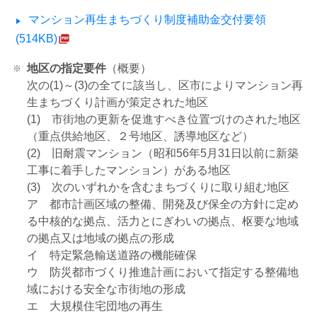
マンション再生まちづくり制度補助金交付要領
(514KB)
地区の指定要件
（概要）
次の(1)～(3)の全てに該当し、区市によりマンション再
生まちづくり計画が策定された地区
(1) 市街地の更新を促進すべき位置づけのされた地区
（重点供給地区、２号地区、誘導地区など）
(2) 旧耐震マンション（昭和56年5月31日以前に新築
工事に着手したマンション）がある地区
(3) 次のいずれかを含むまちづくりに取り組む地区
ア 都市計画区域の整備、開発及び保全の方針に定め
る中核的な拠点、活力とにぎわいの拠点、枢要な地域
の拠点又は地域の拠点の形成
イ 特定緊急輸送道路の機能確保
ウ 防災都市づくり推進計画において指定する整備地
域における安全な市街地の形成
エ 大規模住宅団地の再生