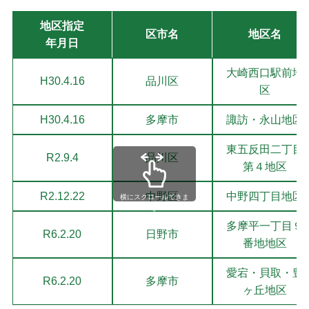
地区指定
区市名
地区名
年月日
大崎西口駅前地
H30.4.16
品川区
区
H30.4.16
多摩市
諏訪・永山地区
東五反田二丁目
R2.9.4
品川区
第４地区
R2.12.22
中野区
中野四丁目地区
横にスクロールできま
す
多摩平一丁目９
R6.2.20
日野市
番地地区
愛宕・貝取・豊
R6.2.20
多摩市
ヶ丘地区