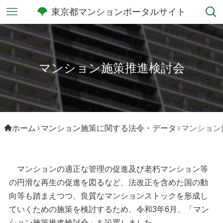
東京都マンションポータルサイト
マンション施策推進検討会
ホーム
マンション施策に関する法令・データ
マンション
マンションの適正な管理の促進及び老朽マンション等
の円滑な再生の促進を図るなど、法改正を含めた国の動
向等も踏まえつつ、良質なマンションストックを形成し
ていくための施策を検討するため、令和3年6月、「マン
ション施策推進検討会」を設置しました。