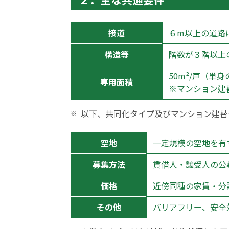
接道
６m以上の道路
構造等
階数が３階以上
50m²/戸（単
専用面積
※マンション建
以下、共同化タイプ及びマンション建替
空地
一定規模の空地を有
募集方法
賃借人・譲受人の公
価格
近傍同種の家賃・分
その他
バリアフリー、安全