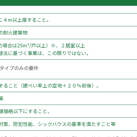
に４m以上接すること。
の耐火建築物
身の場合は25m²/戸以上）※、２居室以上
替法に基づく事業は、この限りではない。
タイプのみの要件
すること（建ぺい率上の空地＋２０％前後）。
募
譲価格以下にすること。
対策、防犯性能、シックハウスの基準を満たすこと等