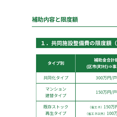
補助内容と限度額
１．共同施設整備費の限度額（
補助金合計
タイプ別
(区市(町村)⇒事
共同化タイプ
300万円/戸
マンション
150万円/戸
建替タイプ
既存ストック
150万
（省エネ）
再生タイプ
100
（省エネ以外）