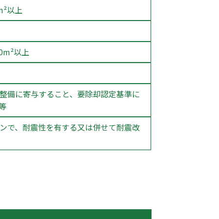
m²以上
0m²以上
の整備に寄与すること、要除却認定基準に
等
ョンで、耐震性を有する又は併せて耐震改