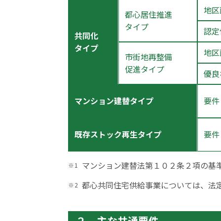
地区
都心居住推進
タイプ
認定
共同化
タイプ
地区
市街地再整備
促進タイプ
優良
マンション建替タイプ
要件
既存ストック再生タイプ
要件
マンション建替法第１０２条２項の基
都心共同住宅供給事業については、法
２．主な共通要件