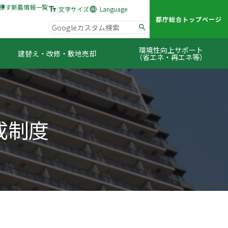
探す
新着情報一覧
文字サイズ
Language
都庁総合トップページ
Google
カ
環境性向上サポート
建替え・改修・敷地売却
ス
（省エネ・再エネ等）
タ
ム
検
索
成制度